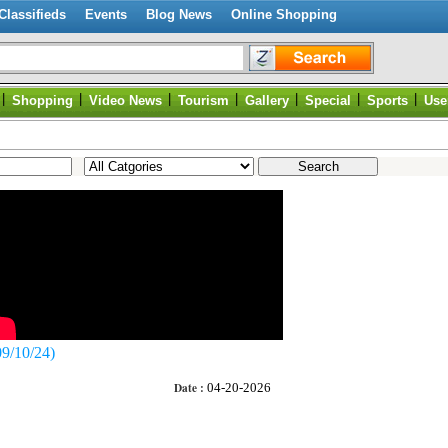
Classifieds
Events
Blog News
Online Shopping
|
|
|
|
|
|
|
Shopping
Video News
Tourism
Gallery
Special
Sports
Use
09/10/24)
Date :
04-20-2026