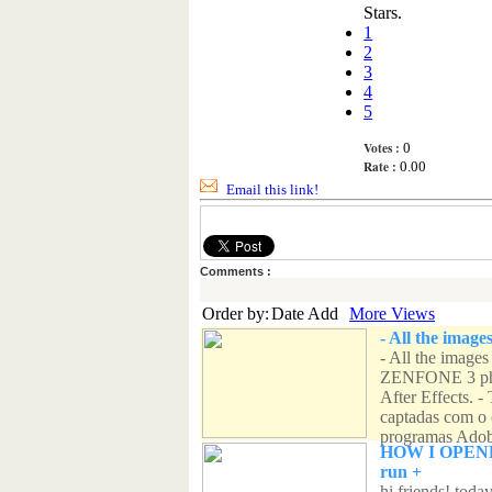
Stars.
1
2
3
4
5
Votes :
0
Rate :
0.00
Email this link!
Comments :
Order by:
Date Add
More Views
- All the image
- All the image
ZENFONE 3 phon
After Effects. 
captadas com o
programas Adobe
HOW I OPENED
run +
hi friends! tod