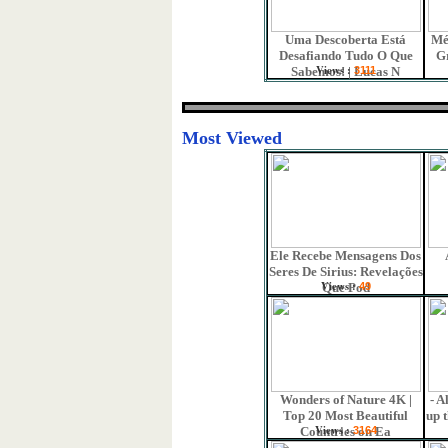
Uma Descoberta Está
Mé
Desafiando Tudo O Que
G
Views :
Sabemos! | Lucas N
3111
Most Viewed
Ele Recebe Mensagens Dos
Seres De Sirius: Revelações
Views :
Que Pod
49
Wonders of Nature 4K |
- A
Top 20 Most Beautiful
up 
Views :
Countries on Ea
3164