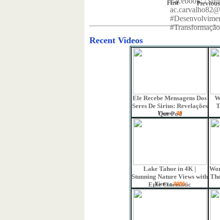
Facebook: / shu
First
Previou
ac.carvalho82@
#Desenvolvimen
#Transformação
Recent Videos
Ele Recebe Mensagens Dos
W
Seres De Sirius: Revelações
T
Views :
Que Pod
49
Lake Tahoe in 4K |
Won
Stunning Nature Views with
The
Views :
Epic Cinematic
3086