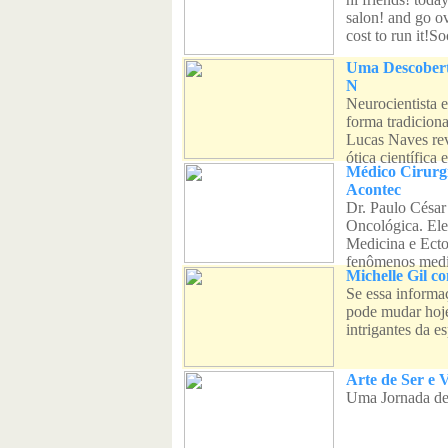
salon! and go o
cost to run it!Soc
Uma Descobert
N
Neurocientista 
forma tradiciona
Lucas Naves rev
ótica científica e
Médico Cirurg
Acontec
Dr. Paulo César
Oncológica. Ele
Medicina e Ecto
fenômenos mediú
Michelle Gil c
Se essa informaç
pode mudar hoje
intrigantes da es
Arte de Ser e 
Uma Jornada de