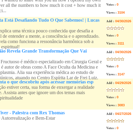
Votes :
ver all the numbers to how much it cost + how much it
0
i...
Views :
3104
a Está Desafiando Tudo O Que Sabemos! | Lucas
Add :
04/30/2026
explica uma técnica pouco conhecida que desafia a
Votes :
l de entender a mente, a consciência e o aprendizado.
0
ela como funciona a ressonância harmônica sob a
Views :
3111
 espiritual!
ião Revela Grande Transformação Que Vai
Add :
04/30/2026
 Fructuoso é médico especializado em Cirurgia Geral e
Votes :
 é autor de obras como A Face Oculta da Medicina e
0
plasmia. Alia sua experiência médica ao estudo de
Views :
3147
nicos, atuando no Centro Espírita Lar de Frei Luiz.
onta o que descobriu após acessar memórias esp
Add :
04/29/2026
ão estiver certa, sua forma de enxergar a realidade
. Assista antes que ignore um dos temas mais
Votes :
piritualidade
0
Views :
3083
Viver - Palestra com Rex Thomas
Add :
04/27/2026
 Autorrealização e Bem-Estar
Votes :
0