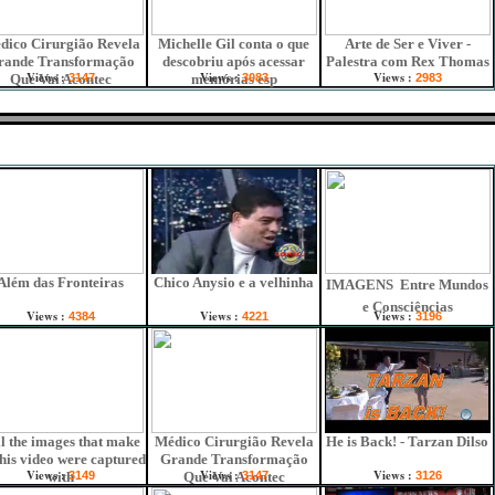
dico Cirurgião Revela
Michelle Gil conta o que
Arte de Ser e Viver -
rande Transformação
descobriu após acessar
Palestra com Rex Thomas
Views :
Views :
Views :
Que Vai Acontec
3147
memórias esp
3083
2983
Além das Fronteiras
Chico Anysio e a velhinha
IMAGENS  Entre Mundos
e Consciências
Views :
Views :
Views :
4384
4221
3196
ll the images that make
Médico Cirurgião Revela
He is Back! - Tarzan Dilso
this video were captured
Grande Transformação
Views :
Views :
Views :
with
3149
Que Vai Acontec
3147
3126