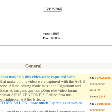
Views :
2963
Perc :
0.00%
General
s that make up this video were captured with
Add :
07/02/2026
s that make up this video were captured with the ASUS
e. All the editing made in Adobe Lightroom and
Votes :
- Todas as imagens que compõem este vídeo foram
0
 celular ASUS ZENFONE 3. Edição feita nos
Views :
3149
 Lightroom e After Effects.
 MY SALON | how much I spent, expenses to
Add :
05/15/2026
ay I wanted to share with you all how I opened my own