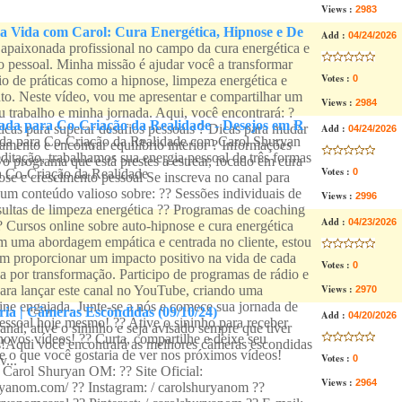
Views :
2983
a Vida com Carol: Cura Energética, Hipnose e De
Add :
04/24/2026
apaixonada profissional no campo da cura energética e
 pessoal. Minha missão é ajudar você a transformar
Votes :
io de práticas como a hipnose, limpeza energética e
0
o. Neste vídeo, vou me apresentar e compartilhar um
Views :
2984
 trabalho e minha jornada. Aqui, você encontrará: ?
ada para Co-Criação da Realidade - Desejos em R
icas para superar desafios pessoais ? Dicas para mudar
Add :
04/24/2026
da para Co-Criação da Realidade com Carol Shuryan
mento e encontrar equilíbrio interior ? Informações
tação, trabalhamos sua energia pessoal de três formas
o programa que está prestes a estrear, focado em cura
Votes :
 a Co-Criação da Realidade
0
ose e crescimento pessoal Se inscreva no canal para
um conteúdo valioso sobre: ?? Sessões individuais de
Views :
2996
ultas de limpeza energética ?? Programas de coaching
Add :
04/23/2026
? Cursos online sobre auto-hipnose e cura energética
 uma abordagem empática e centrada no cliente, estou
 proporcionar um impacto positivo na vida de cada
Votes :
0
a por transformação. Participo de programas de rádio e
Views :
ara lançar este canal no YouTube, criando uma
2970
ne engajada. Junte-se a nós e comece sua jornada de
ia | Câmeras Escondidas (09/10/24)
Add :
04/20/2026
essoal hoje mesmo! ?? Ative o sininho para receber
anal, ative o sininho e seja avisado sempre que tiver
novos vídeos! ?? Curta, compartilhe e deixe seu
s!Aqui você encontrará as melhores câmeras escondidas
e o que você gostaria de ver nos próximos vídeos!
Votes :
...
0
Carol Shuryan OM: ?? Site Oficial:
Views :
2964
uryanom.com/ ?? Instagram: / carolshuryanom ??