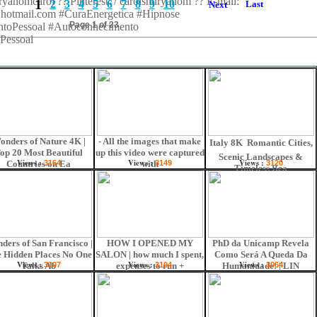
ryanomcarol ?? Pinterest: / carolshuryanom ?? E-mail:
1
2
3
4
5
6
7
8
9
10
Last
s
Next
hotmail.com #CuraEnergetica #Hipnose
Page 1 of 23
toPessoal #Autoconhecimento
Pessoal
onders of Nature 4K |
- All the images that make
Italy 8K  Romantic Cities,
op 20 Most Beautiful
up this video were captured
Scenic Landscapes &
Views :
Views :
Views :
Countries on Ea
3164
with
3149
3120
Timeless Bea
ders of San Francisco |
HOW I OPENED MY
PhD da Unicamp Revela
 Hidden Places No One
SALON | how much I spent,
Como Será A Queda Da
Views :
Views :
Views :
Talks Ab
3107
expenses to run +
3104
Humanidade! | LIN
3064