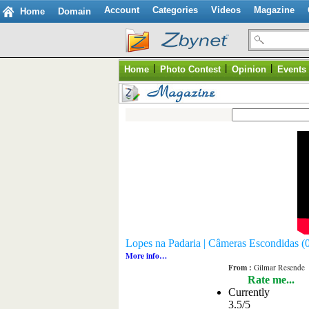
Account
Categories
Videos
Magazine
Home
Domain
|
|
|
Home
Photo Contest
Opinion
Events
Lopes na Padaria | Câmeras Escondidas (
More info…
From :
Gilmar Resende
Rate me...
Currently
3.5/5